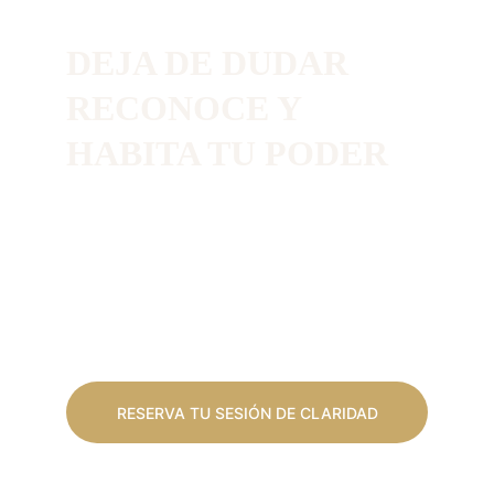
DEJA DE DUDAR 
RECONOCE Y 
HABITA TU PODER
Un proceso personalizado de 12 
semanas para ayudarte a dejar de vivir 
desde la duda, reconocer tu valor y 
liderar desde la confianza
RESERVA TU SESIÓN DE CLARIDAD
Sin costo · 30–40 minutos · Online