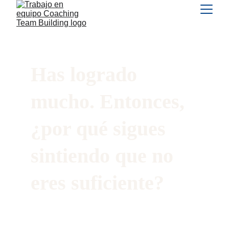
Has logrado 
mucho. Entonces, 
¿por qué sigues 
sintiendo que no 
eres suficiente?